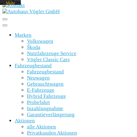
Mehr
erfahren
Video
laden
Marken
Volkswagen
YouTube
immer
Škoda
entsperren
Nutzfahrzeuge Service
Vögler Classic Cars
Fahrzeugbestand
Fahrzeugbestand
Neuwagen
Gebrauchtwagen
E-Fahrzeuge
Hybrid Fahrzeuge
Probefahrt
Inzahlungnahme
Garantieverlängerung
Aktionen
alle Aktionen
Privatkunden Aktionen