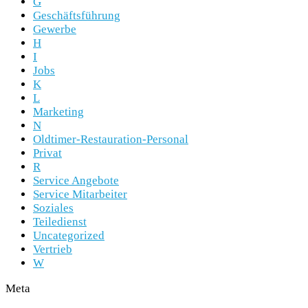
G
Geschäftsführung
Gewerbe
H
I
Jobs
K
L
Marketing
N
Oldtimer-Restauration-Personal
Privat
R
Service Angebote
Service Mitarbeiter
Soziales
Teiledienst
Uncategorized
Vertrieb
W
Meta