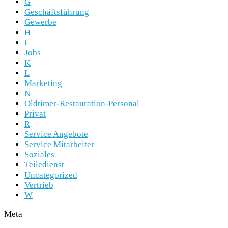
G
Geschäftsführung
Gewerbe
H
I
Jobs
K
L
Marketing
N
Oldtimer-Restauration-Personal
Privat
R
Service Angebote
Service Mitarbeiter
Soziales
Teiledienst
Uncategorized
Vertrieb
W
Meta