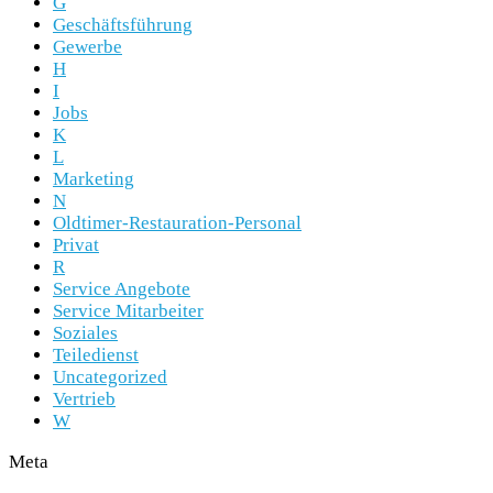
G
Geschäftsführung
Gewerbe
H
I
Jobs
K
L
Marketing
N
Oldtimer-Restauration-Personal
Privat
R
Service Angebote
Service Mitarbeiter
Soziales
Teiledienst
Uncategorized
Vertrieb
W
Meta